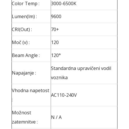
Color Temp :
3000-6500K
Lumen(lm) :
9600
CRI(Out) :
70+
Moč (v) :
120
Beam Angle :
120°
Standardna upravičeni vodil
Napajanje :
voznika
Vhodna napetost
AC110-240V
:
Možnost
N / A
zatemnitve :