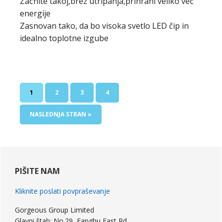
Začnite takoj,brez utripanja,prihrani veliko več
energije
Zasnovan tako, da bo visoka svetlo LED čip in
idealno toplotne izgube
STRAN
STRAN
STRAN
STRAN
1
2
3
4
POJDI
NASLEDNJA STRAN »
DO
primarna
stranska
PIŠITE NAM
vrstica
Kliknite poslati povpraševanje
Gorgeous Group Limited
Glavni štab: No.29, Fanghu East Rd,