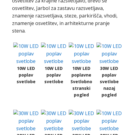
osvetlitev za krajine razsvetljavo, drevo se
osvetlitev, Jarbol za zastavu razsvetljava,
znamenje razsvetljava, steze, parkirišča, vhodi,
znamenje osvetlitev, in arhitekturne pranje
stena.
10W LED
10W LED
10W LED
30W LED
poplav
poplav
poplavne
poplav
svetlobe
svetlobe
Svetlobno
svetlobe
stranski
nazaj
pogled
pogled