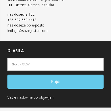
Huli District, Xiamen. Kitajska
nas doseči z TEL:
+86 592 559 4418
nas doseže po e-pošti:
ledlight@saving-star.com
GLASILA
Vaš e-naslov ne bo objavljen!