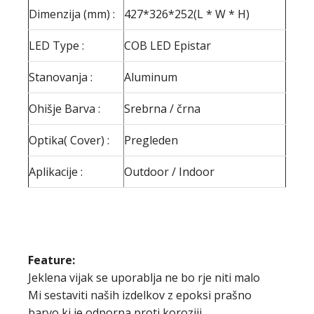
Dimenzija (mm) :
427*326*252(L * W * H)
LED Type :
COB LED Epistar
Stanovanja :
Aluminum
Ohišje Barva :
Srebrna / črna
Optika( Cover) :
Pregleden
Aplikacije :
Outdoor / Indoor
Feature:
Jeklena vijak se uporablja ne bo rje niti malo
Mi sestaviti naših izdelkov z epoksi prašno
barvo,ki je odporna proti koroziji