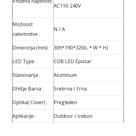
Vhodna napetost
AC110-240V
:
Možnost
N / A
zatemnitve :
Dimenzija (mm) :
309*190*320(L * W * H)
LED Type :
COB LED Epistar
Stanovanja :
Aluminum
Ohišje Barva :
Srebrna / črna
Optika( Cover) :
Pregleden
Aplikacije :
Outdoor / Indoor