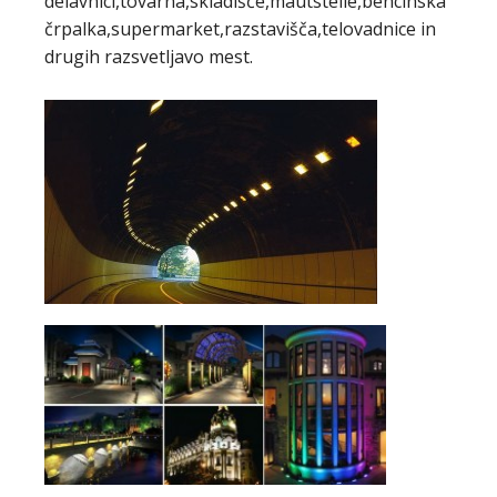
delavnici,tovarna,skladišče,mautstelle,bencinska
črpalka,supermarket,razstavišča,telovadnice in
drugih razsvetljavo mest.