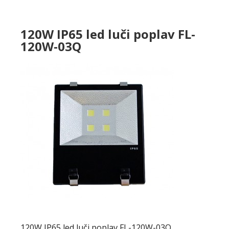
120W IP65 led luči poplav FL-
120W-03Q
120W IP65 led luči poplav FL-120W-03Q