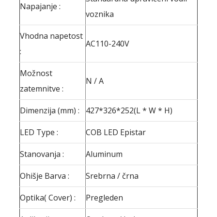
Napajanje :
voznika
Vhodna napetost
AC110-240V
:
Možnost
N / A
zatemnitve :
Dimenzija (mm) :
427*326*252(L * W * H)
LED Type :
COB LED Epistar
Stanovanja :
Aluminum
Ohišje Barva :
Srebrna / črna
Optika( Cover) :
Pregleden