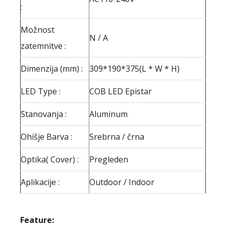
:
Možnost
N / A
zatemnitve :
Dimenzija (mm) :
309*190*375(L * W * H)
LED Type :
COB LED Epistar
Stanovanja :
Aluminum
Ohišje Barva :
Srebrna / črna
Optika( Cover) :
Pregleden
Aplikacije :
Outdoor / Indoor
Feature: