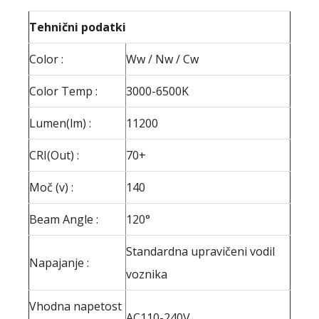
Tehnični podatki
Color :
Ww / Nw / Cw
Color Temp :
3000-6500K
Lumen(lm) :
11200
CRI(Out) :
70+
Moč (v) :
140
Beam Angle :
120°
Standardna upravičeni vodil
Napajanje :
voznika
Vhodna napetost
AC110-240V