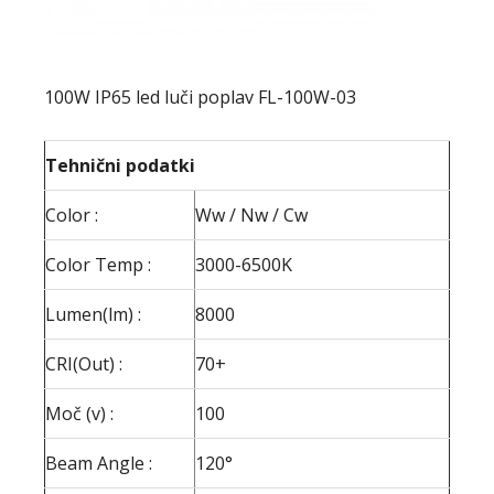
100W IP65 led luči poplav FL-100W-03
Tehnični podatki
Color :
Ww / Nw / Cw
Color Temp :
3000-6500K
Lumen(lm) :
8000
CRI(Out) :
70+
Moč (v) :
100
Beam Angle :
120°