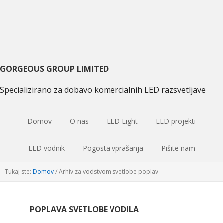
Preskoči
Preskoči
Preskoči
na
na
na
primarni
glavno
primarni
navigacijo
vsebino
sidebar
GORGEOUS GROUP LIMITED
Specializirano za dobavo komercialnih LED razsvetljave
Domov
O nas
LED Light
LED projekti
LED vodnik
Pogosta vprašanja
Pišite nam
Tukaj ste:
Domov
/
Arhiv za vodstvom svetlobe poplav
POPLAVA SVETLOBE VODILA