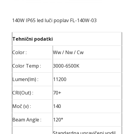
140W IP65 led luči poplav FL-140W-03
Tehnični podatki
Color :
Ww / Nw / Cw
Color Temp :
3000-6500K
Lumen(lm) :
11200
CRI(Out) :
70+
Moč (v) :
140
Beam Angle :
120°
Standardna upravičeni vodil