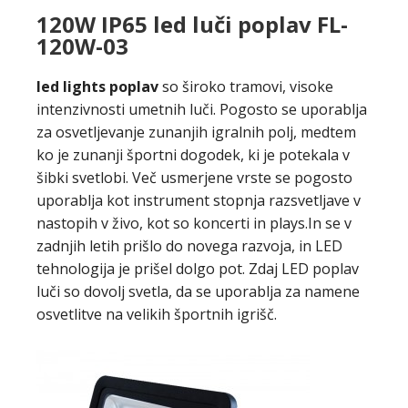
120W IP65 led luči poplav FL-
120W-03
led lights poplav
so široko tramovi, visoke
intenzivnosti umetnih luči. Pogosto se uporablja
za osvetljevanje zunanjih igralnih polj, medtem
ko je zunanji športni dogodek, ki je potekala v
šibki svetlobi. Več usmerjene vrste se pogosto
uporablja kot instrument stopnja razsvetljave v
nastopih v živo, kot so koncerti in plays.In se v
zadnjih letih prišlo do novega razvoja, in LED
tehnologija je prišel dolgo pot. Zdaj LED poplav
luči so dovolj svetla, da se uporablja za namene
osvetlitve na velikih športnih igrišč.