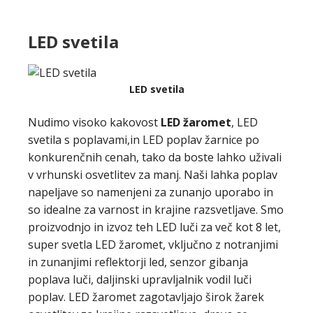
LED svetila
LED svetila
Nudimo visoko kakovost
LED žaromet
, LED
svetila s poplavami,in LED poplav žarnice po
konkurenčnih cenah, tako da boste lahko uživali
v vrhunski osvetlitev za manj.
Naši lahka poplav
napeljave so namenjeni za zunanjo uporabo in
so idealne za varnost in krajine razsvetljave. Smo
proizvodnjo in izvoz teh LED luči za več kot 8 let,
super svetla LED žaromet, vključno z notranjimi
in zunanjimi reflektorji led, senzor gibanja
poplava luči, daljinski upravljalnik vodil luči
poplav. LED žaromet zagotavljajo širok žarek