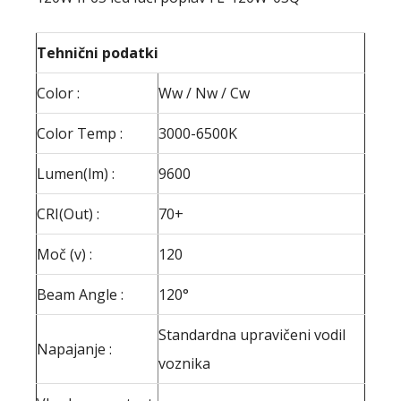
Tehnični podatki
Color :
Ww / Nw / Cw
Color Temp :
3000-6500K
Lumen(lm) :
9600
CRI(Out) :
70+
Moč (v) :
120
Beam Angle :
120°
Standardna upravičeni vodil
Napajanje :
voznika