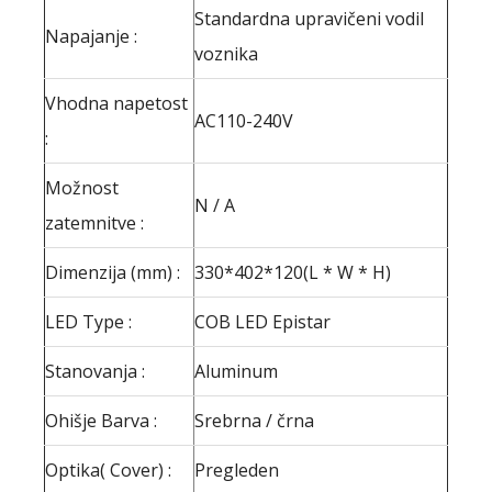
Standardna upravičeni vodil
Napajanje :
voznika
Vhodna napetost
AC110-240V
:
Možnost
N / A
zatemnitve :
Dimenzija (mm) :
330*402*120(L * W * H)
LED Type :
COB LED Epistar
Stanovanja :
Aluminum
Ohišje Barva :
Srebrna / črna
Optika( Cover) :
Pregleden