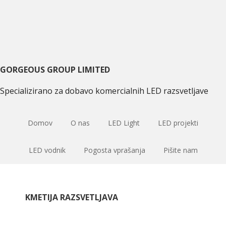
Preskoči
Preskoči
na
na
primarni
glavno
navigacijo
vsebino
GORGEOUS GROUP LIMITED
Specializirano za dobavo komercialnih LED razsvetljave
Domov
O nas
LED Light
LED projekti
LED vodnik
Pogosta vprašanja
Pišite nam
KMETIJA RAZSVETLJAVA