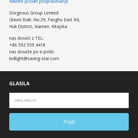
Kliknite poslati povpraševanje
Gorgeous Group Limited
Glavni štab: No.29, Fanghu East Rd,
Huli District, Xiamen. Kitajska
nas doseči z TEL:
+86 592 559 4418
nas doseže po e-pošti:
ledlight@saving-star.com
GLASILA