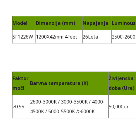
Model
Dimenzija (mm)
Napajanje
Luminous 
SF1226W
1200X42mm 4Feet
26Leta
2500-2600
Faktor
Življenska
Barvna temperatura (K)
moči
doba (Ure)
2600-3000K / 3000-3500K / 4000-
>0.95
50,000ur
4500K / 5000-5500K />6000K