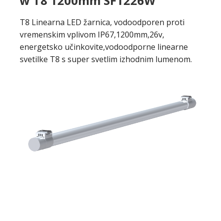
w T8 1200mm SF1226W
T8 Linearna LED žarnica, vodoodporen proti
vremenskim vplivom IP67,1200mm,26v,
energetsko učinkovite,vodoodporne linearne
svetilke T8 s super svetlim izhodnim lumenom.