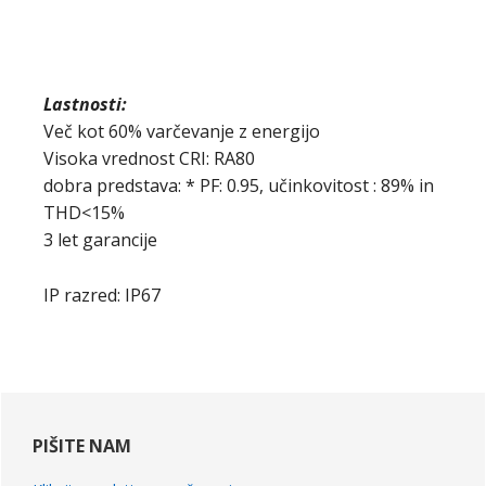
Lastnosti:
Več kot 60% varčevanje z energijo
Visoka vrednost CRI: RA80
dobra predstava: * PF: 0.95, učinkovitost : 89% in
THD<15%
3 let garancije
IP razred: IP67
primarna
stranska
PIŠITE NAM
vrstica