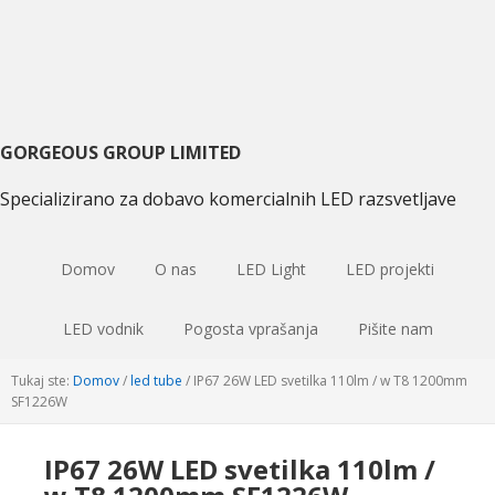
Preskoči
Preskoči
Preskoči
na
na
na
primarni
glavno
primarni
navigacijo
vsebino
sidebar
GORGEOUS GROUP LIMITED
Specializirano za dobavo komercialnih LED razsvetljave
Domov
O nas
LED Light
LED projekti
LED vodnik
Pogosta vprašanja
Pišite nam
Tukaj ste:
Domov
/
led tube
/
IP67 26W LED svetilka 110lm / w T8 1200mm
SF1226W
IP67 26W LED svetilka 110lm /