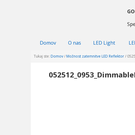
Preskoči
Preskoči
Preskoči
na
na
na
GO
primarni
glavno
primarni
Spe
navigacijo
vsebino
sidebar
Domov
O nas
LED Light
LE
Tukaj ste:
Domov
/
Možnost zatemnitve LED Reflektor
/
052
052512
_0953_Dimmable