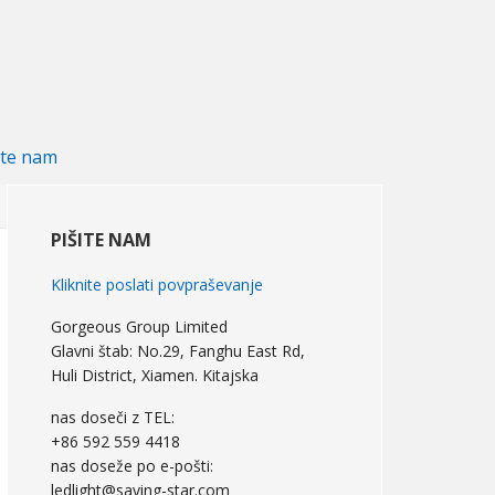
ite nam
primarna
stranska
PIŠITE NAM
vrstica
Kliknite poslati povpraševanje
Gorgeous Group Limited
Glavni štab: No.29, Fanghu East Rd,
Huli District, Xiamen. Kitajska
nas doseči z TEL:
+86 592 559 4418
nas doseže po e-pošti:
ledlight@saving-star.com