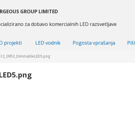
RGEOUS GROUP LIMITED
cializirano za dobavo komercialnih LED razsvetljave
D projekti
LED vodnik
Pogosta vprašanja
Piš
512
_0953_DimmableLED5.png
LED5.png