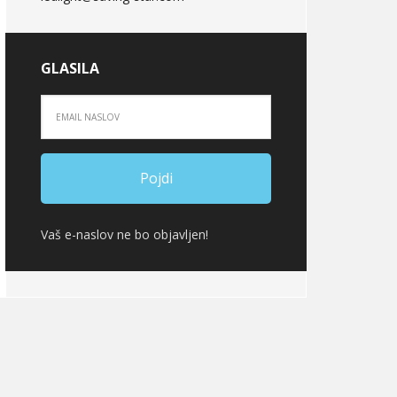
GLASILA
Vaš e-naslov ne bo objavljen!