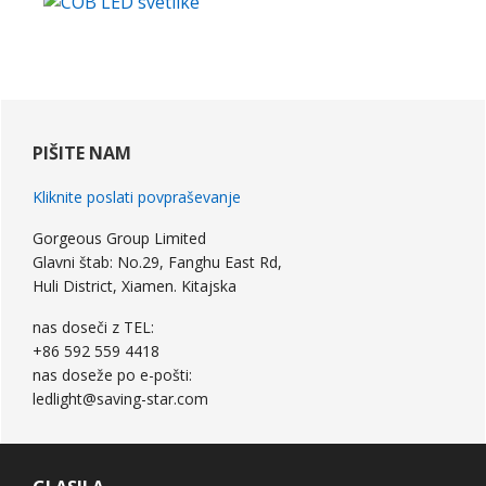
primarna
stranska
PIŠITE NAM
vrstica
Kliknite poslati povpraševanje
Gorgeous Group Limited
Glavni štab: No.29, Fanghu East Rd,
Huli District, Xiamen. Kitajska
nas doseči z TEL:
+86 592 559 4418
nas doseže po e-pošti:
ledlight@saving-star.com