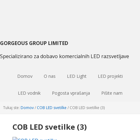
Preskoči
Preskoči
Preskoči
na
na
na
primarni
glavno
primarni
navigacijo
vsebino
sidebar
GORGEOUS GROUP LIMITED
Specializirano za dobavo komercialnih LED razsvetljave
Domov
O nas
LED Light
LED projekti
LED vodnik
Pogosta vprašanja
Pišite nam
Tukaj ste:
Domov
/
COB LED svetilke
/
COB LED svetilke (3)
COB LED svetilke (3)