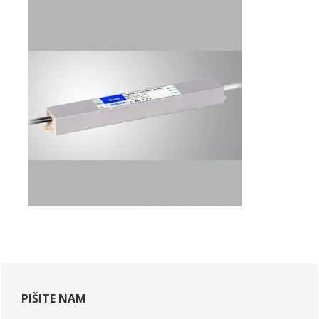
primarna
stranska
PIŠITE NAM