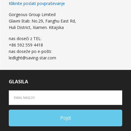
vrstica
Kliknite poslati povpraševanje
Gorgeous Group Limited
Glavni štab: No.29, Fanghu East Rd,
Huli District, Xiamen. Kitajska
nas doseči z TEL:
+86 592 559 4418
nas doseže po e-pošti:
ledlight@saving-star.com
GLASILA