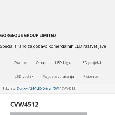
Preskoči
Preskoči
Preskoči
na
na
na
primarni
glavno
primarni
navigacijo
vsebino
sidebar
GORGEOUS GROUP LIMITED
Specializirano za dobavo komercialnih LED razsvetljave
Domov
O nas
LED Light
LED projekti
LED vodnik
Pogosta vprašanja
Pišite nam
Tukaj ste:
Domov
/
24V LED Driver 45W
/
CVW4512
CVW4512