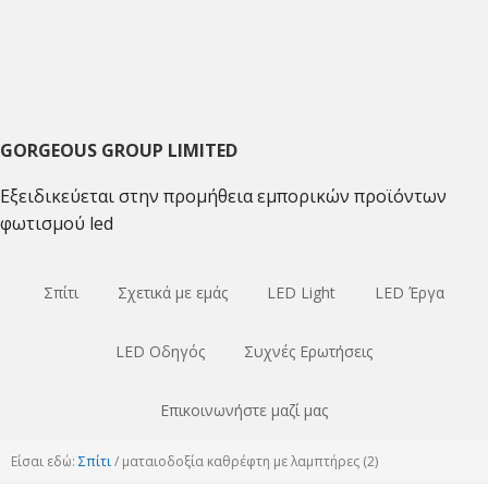
Μετάβαση
Μετάβαση
Μετάβαση
στο
στο
στο
κύριο
κύριο
κύριο
πλοήγηση
περιεχόμενο
sidebar
GORGEOUS GROUP LIMITED
Εξειδικεύεται στην προμήθεια εμπορικών προϊόντων
φωτισμού led
Σπίτι
Σχετικά με εμάς
LED Light
LED Έργα
LED Οδηγός
Συχνές Ερωτήσεις
Επικοινωνήστε μαζί μας
Είσαι εδώ:
Σπίτι
/
ματαιοδοξία καθρέφτη με λαμπτήρες (2)