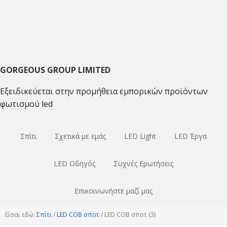
Μετάβαση
Μετάβαση
Μετάβαση
στο
στο
στο
κύριο
κύριο
κύριο
πλοήγηση
περιεχόμενο
sidebar
GORGEOUS GROUP LIMITED
Εξειδικεύεται στην προμήθεια εμπορικών προϊόντων
φωτισμού led
Σπίτι
Σχετικά με εμάς
LED Light
LED Έργα
LED Οδηγός
Συχνές Ερωτήσεις
Επικοινωνήστε μαζί μας
Είσαι εδώ:
Σπίτι
/
LED COB σποτ
/
LED COB σποτ (3)