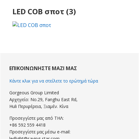
LED COB σποτ (3)
Πρωτοβάθμια
Sidebar
ΕΠΙΚΟΙΝΩΝΉΣΤΕ ΜΑΖΊ ΜΑΣ
Κάντε κλικ για να στείλετε το ερώτημά τώρα
Gorgeous Group Limited
Αρχηγείο: No.29, Fanghu East Rd,
Huli Περιφέρεια, Ξιαμέν. Κίνα
Προσεγγίστε μας από ΤΗΛ:
+86 592 559 4418
Προσεγγίστε μας μέσω e-mail:
ledlight@saving-star.com