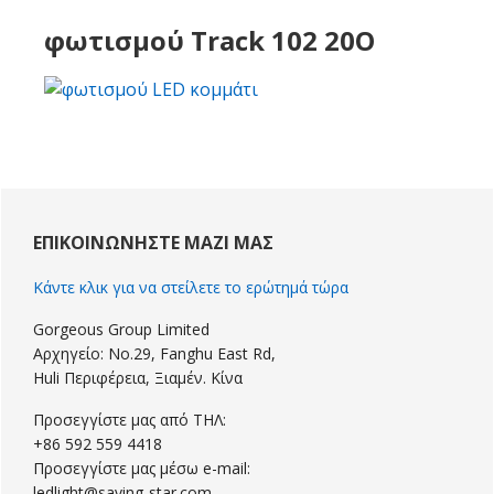
φωτισμού Track 102 20Ο
Πρωτοβάθμια
Sidebar
ΕΠΙΚΟΙΝΩΝΉΣΤΕ ΜΑΖΊ ΜΑΣ
Κάντε κλικ για να στείλετε το ερώτημά τώρα
Gorgeous Group Limited
Αρχηγείο: No.29, Fanghu East Rd,
Huli Περιφέρεια, Ξιαμέν. Κίνα
Προσεγγίστε μας από ΤΗΛ:
+86 592 559 4418
Προσεγγίστε μας μέσω e-mail:
ledlight@saving-star.com