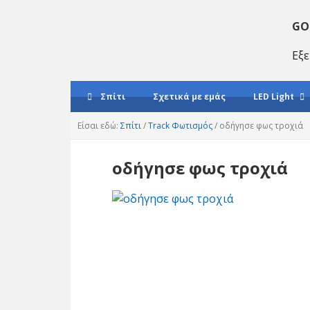
Μετάβαση
Μετάβαση
Μετάβαση
στο
στο
στο
GO
κύριο
κύριο
κύριο
Εξε
πλοήγηση
περιεχόμενο
sidebar
Σπίτι
Σχετικά με εμάς
LED Light
Είσαι εδώ:
Σπίτι
/
Track Φωτισμός
/
οδήγησε φως τροχιά
οδήγησε φως τροχιά