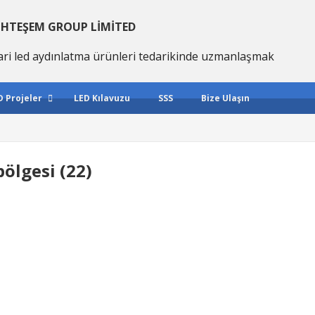
HTEŞEM GROUP LIMITED
ari led aydınlatma ürünleri tedarikinde uzmanlaşmak
D Projeler
LED Kılavuzu
SSS
Bize Ulaşın
ölgesi (22)