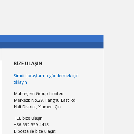
Birincil
Kenar
BIZE ULAŞIN
Çubuğu
Şimdi soruşturma göndermek için
tıklayın
Muhteşem Group Limited
Merkezi: No.29, Fanghu East Rd,
Huli District, Xiamen. Çin
TEL bize ulaşın:
+86 592 559 4418
E-posta ile bize ulaşın: