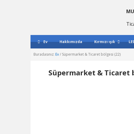
Birincil
Ana
Birincil
gezintiye
içeriğe
kenar
MU
geç
atla
çubuğu
Tic
geç
Ev
Hakkımızda
Kırmızı ışık
LE
Buradasınız:
Ev
/
Süpermarket & Ticaret bölgesi (22)
Süpermarket & Ticaret b