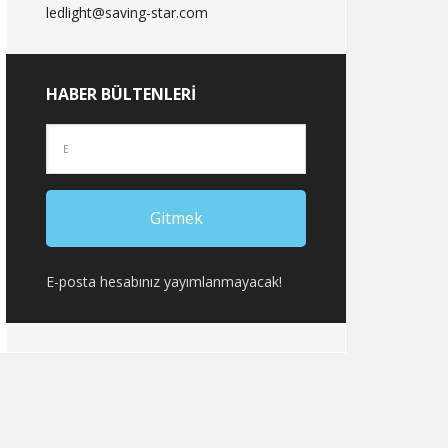
ledlight@saving-star.com
HABER BÜLTENLERI
E-posta hesabınız yayımlanmayacak!