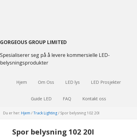
Skift
Gå
Hopp
til
til
til
hovednavigasjon
hovedinnhold
hoved
sidebar
GORGEOUS GROUP LIMITED
Spesialiserer seg på å levere kommersielle LED-
belysningsprodukter
Hjem
Om Oss
LED lys
LED Prosjekter
Guide LED
FAQ
Kontakt oss
Du er her:
Hjem
/
Track Lighting
/
Spor belysning 102 20I
Spor belysning 102 20I