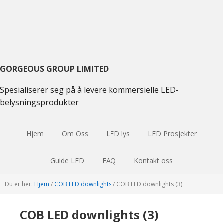
Skift
Gå
Hopp
til
til
til
hovednavigasjon
hovedinnhold
hoved
sidebar
GORGEOUS GROUP LIMITED
Spesialiserer seg på å levere kommersielle LED-
belysningsprodukter
Hjem
Om Oss
LED lys
LED Prosjekter
Guide LED
FAQ
Kontakt oss
Du er her:
Hjem
/
COB LED downlights
/
COB LED downlights (3)
COB LED downlights (3)