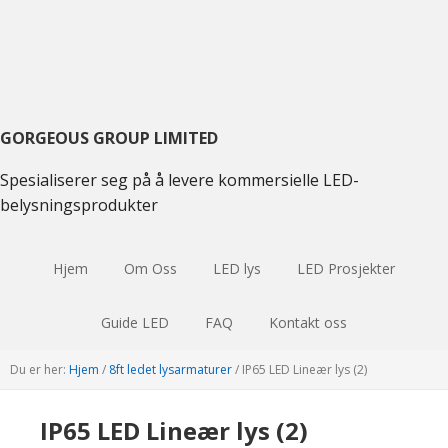
Skift
Gå
Hopp
til
til
til
hovednavigasjon
hovedinnhold
hoved
sidebar
GORGEOUS GROUP LIMITED
Spesialiserer seg på å levere kommersielle LED-
belysningsprodukter
Hjem
Om Oss
LED lys
LED Prosjekter
Guide LED
FAQ
Kontakt oss
Du er her:
Hjem
/
8ft ledet lysarmaturer
/
IP65 LED Lineær lys (2)
IP65 LED Lineær lys (2)