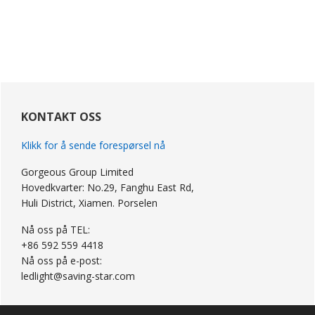
primær
Sidebar
KONTAKT OSS
Klikk for å sende forespørsel nå
Gorgeous Group Limited
Hovedkvarter: No.29, Fanghu East Rd,
Huli District, Xiamen. Porselen
Nå oss på TEL:
+86 592 559 4418
Nå oss på e-post:
ledlight@saving-star.com