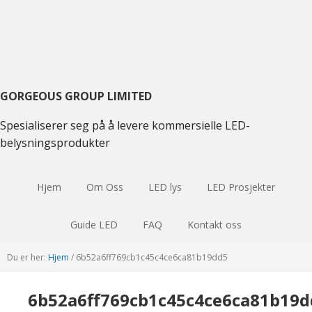
Skift
Gå
Hopp
til
til
til
hovednavigasjon
hovedinnhold
hoved
sidebar
GORGEOUS GROUP LIMITED
Spesialiserer seg på å levere kommersielle LED-
belysningsprodukter
Hjem
Om Oss
LED lys
LED Prosjekter
Guide LED
FAQ
Kontakt oss
Du er her:
Hjem
/
6
b52a6ff769cb1c45c4ce6ca81b19dd5
6
b52a6ff769cb1c45c4ce6ca81b19d