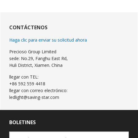
Barra
lateral
CONTÁCTENOS
primaria
Haga clic para enviar su solicitud ahora
Precioso Group Limited
sede: No.29, Fanghu East Rd,
Huli District, Xiamen. China
llegar con TEL:
+86 592 559 4418
llegar con correo electrónico:
ledlight@saving-star.com
BOLETINES