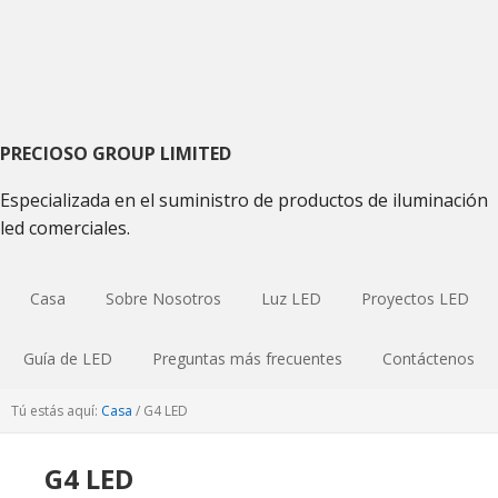
Saltar
Saltar
Saltar
a
al
a
la
contenido
la
navegación
principal
barra
principal
lateral
primaria
PRECIOSO GROUP LIMITED
Especializada en el suministro de productos de iluminación
led comerciales.
Casa
Sobre Nosotros
Luz LED
Proyectos LED
Guía de LED
Preguntas más frecuentes
Contáctenos
Tú estás aquí:
Casa
/
G4 LED
G4 LED