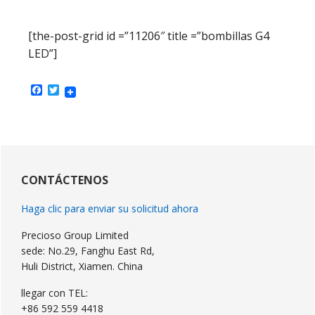
[the-post-grid id =”11206″ title =”bombillas G4
LED”]
Facebook
Twitter
Barra
lateral
CONTÁCTENOS
primaria
Haga clic para enviar su solicitud ahora
Precioso Group Limited
sede: No.29, Fanghu East Rd,
Huli District, Xiamen. China
llegar con TEL:
+86 592 559 4418