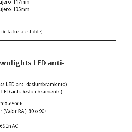
gujero: 117mm
gujero: 135mm
e la luz ajustable)
wnlights LED anti-
 LED anti-deslumbramiento)
 2700-6500K
 (Valor RA ): 80 o 90+
265En AC