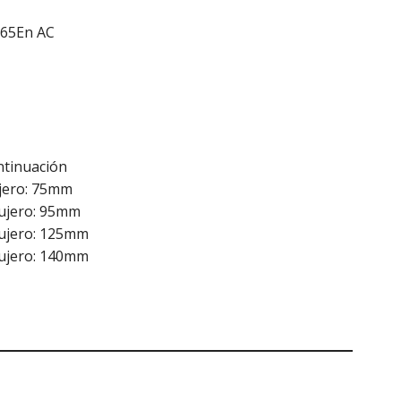
265En AC
tinuación
jero: 75mm
ujero: 95mm
gujero: 125mm
gujero: 140mm