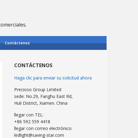
comerciales.
Contáctenos
Barra
lateral
CONTÁCTENOS
primaria
Haga clic para enviar su solicitud ahora
Precioso Group Limited
sede: No.29, Fanghu East Rd,
Huli District, Xiamen. China
llegar con TEL:
+86 592 559 4418
llegar con correo electrónico:
ledlight@saving-star.com