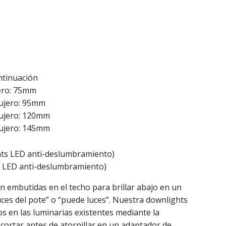
tinuación
ero: 75mm
ujero: 95mm
gujero: 120mm
gujero: 145mm
 LED anti-deslumbramiento)
n embutidas en el techo para brillar abajo en un
ces del pote” o “puede luces”. Nuestra downlights
s en las luminarias existentes mediante la
recortar antes de atornillar en un adaptador de