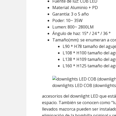
Fuente de luz: COB LED
Material: Aluminio + PD
Garantía: 3 o 5 año
Poder: 10~ 35W
Lumen: 800~ 2800LM
Ángulo de haz: 15° / 24 ° / 36 °
Tamaño(mm): se enumeran a con
L90 * H78 tamaño del aguj
L108 * H100 tamaño del ag
L138 * H109 tamaño del a
L160 * H125 tamaño del a
downlights LED COB (downlights
accesorios del downlight LED que está
espacio. También se conocen como “lu
llevados mazorca pueden ser instalado
eliminación de la bombilla original y 