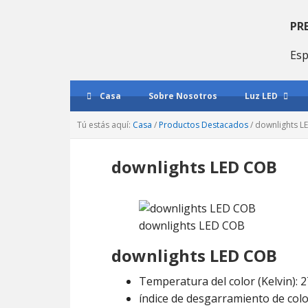
Saltar
Saltar
Saltar
a
al
a
PR
la
contenido
la
Esp
navegación
principal
barra
principal
lateral
primaria
Casa
Sobre Nosotros
Luz LED
Tú estás aquí:
Casa
/
Productos Destacados
/
downlights L
downlights LED COB
downlights LED COB
downlights LED COB
Temperatura del color (Kelvin):
índice de desgarramiento de color