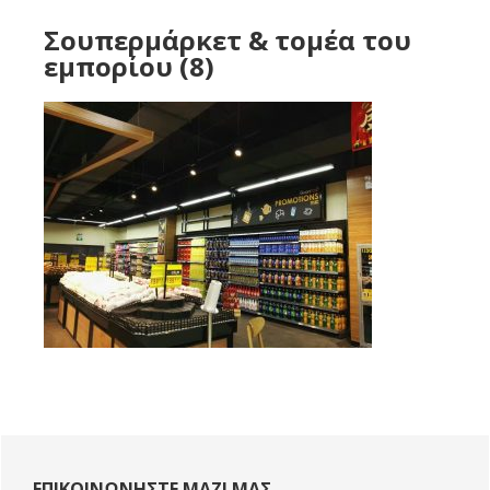
Σουπερμάρκετ & τομέα του
εμπορίου (8)
Πρωτοβάθμια
ΕΠΙΚΟΙΝΩΝΉΣΤΕ ΜΑΖΊ ΜΑΣ