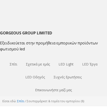
Μετάβαση
Μετάβαση
Μετάβαση
στο
στο
στο
κύριο
κύριο
κύριο
πλοήγηση
περιεχόμενο
sidebar
GORGEOUS GROUP LIMITED
Εξειδικεύεται στην προμήθεια εμπορικών προϊόντων
φωτισμού led
Σπίτι
Σχετικά με εμάς
LED Light
LED Έργα
LED Οδηγός
Συχνές Ερωτήσεις
Επικοινωνήστε μαζί μας
Είσαι εδώ:
Σπίτι
/
Σουπερμάρκετ & τομέα του εμπορίου (8)