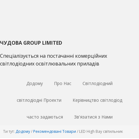
Перейти
Перейти
Перейти
до
до
до
основної
основного
основної
навігації
матеріалу
врізки
ЧУДОВА GROUP LIMITED
Спеціалізується на постачанні комерційних
світлодіодних освітлювальних приладів
Додому
Про Нас
Світлодіодний
світлодіодні Проекти
Керівництво світлодіод
часто задаються
Зв'язатися з Нами
Ти тут:
Додому
/
Рекомендовані Товари
/
LED High Bay світильник