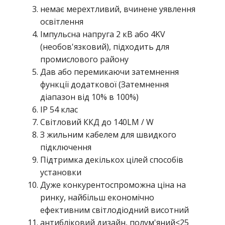
немає мерехтливий, вчинене уявлення
освітлення
Імпульсна напруга 2 кВ або 4KV
(необов'язковий), підходить для
промислового району
Дав або перемикаючи затемнення
функції додаткової (Затемнення
діапазон від 10% в 100%)
IP 54 клас
Світловий ККД до 140LM ​​/ W
З жильним кабелем для швидкого
підключення
Підтримка декількох цілей способів
установки
Дуже конкурентоспроможна ціна на
ринку, найбільш економічно
ефективним світлодіодний висотний
антибліковий дизайн, полум'яний<25