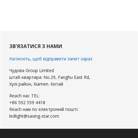
Первинна
бічна
ЗВ'ЯЗАТИСЯ З НАМИ
панель
Натисніть, щоб відправити запит зараз
Чудова Group Limited
штаб-квартира: No.29, Fanghu East Rd,
Хулі район, Xiamen. Китай
Reach нас TEL:
+86 592 559 4418
Reach нам по електронній пошті:
ledlight@saving-star.com