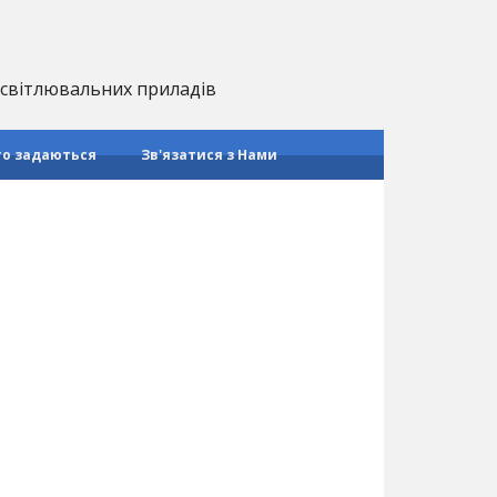
 освітлювальних приладів
то задаються
Зв'язатися з Нами