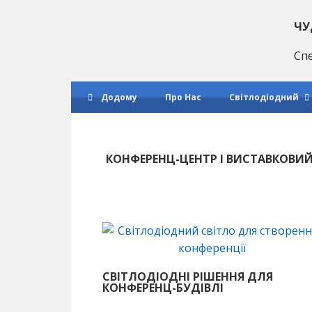
Перейти
Перейти
до
до
ЧУ
основної
основного
Спе
навігації
матеріалу
Додому
Про Нас
Світлодіодний
КОНФЕРЕНЦ-ЦЕНТР І ВИСТАВКОВИЙ
СВІТЛОДІОДНІ РІШЕННЯ ДЛЯ
КОНФЕРЕНЦ-БУДІВЛІ