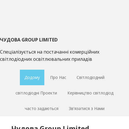
Перейти
Перейти
Перейти
до
до
до
основної
основного
основної
навігації
матеріалу
врізки
ЧУДОВА GROUP LIMITED
Спеціалізується на постачанні комерційних
світлодіодних освітлювальних приладів
Додому
Про Нас
Світлодіодний
світлодіодні Проекти
Керівництво світлодіод
часто задаються
Зв'язатися з Нами
Чудова Group Limited