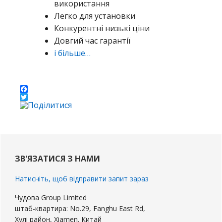
використання
Легко для установки
Конкурентні низькі ціни
Довгий час гарантії
і більше…
Facebook
Twitter
Первинна
бічна
ЗВ'ЯЗАТИСЯ З НАМИ
панель
Натисніть, щоб відправити запит зараз
Чудова Group Limited
штаб-квартира: No.29, Fanghu East Rd,
Хулі район, Xiamen. Китай