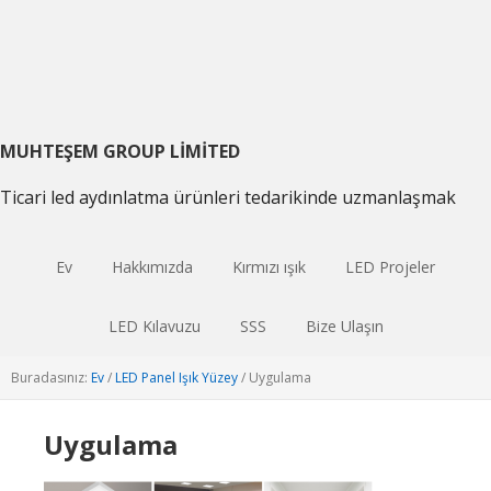
Birincil
Ana
Birincil
gezintiye
içeriğe
kenar
geç
atla
çubuğu
geç
MUHTEŞEM GROUP LIMITED
Ticari led aydınlatma ürünleri tedarikinde uzmanlaşmak
Ev
Hakkımızda
Kırmızı ışık
LED Projeler
LED Kılavuzu
SSS
Bize Ulaşın
Buradasınız:
Ev
/
LED Panel Işık Yüzey
/
Uygulama
Uygulama