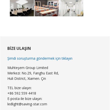
Birincil
Kenar
BIZE ULAŞIN
Çubuğu
Şimdi soruşturma göndermek için tıklayın
Muhteşem Group Limited
Merkezi: No.29, Fanghu East Rd,
Huli District, Xiamen. Çin
TEL bize ulaşın:
+86 592 559 4418
E-posta ile bize ulaşın:
ledlight@saving-star.com