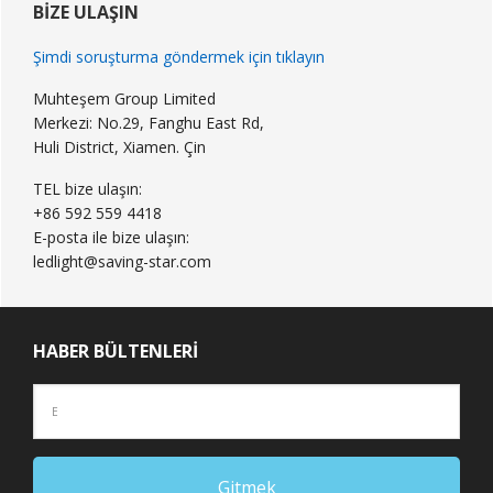
Kenar
BIZE ULAŞIN
Çubuğu
Şimdi soruşturma göndermek için tıklayın
Muhteşem Group Limited
Merkezi: No.29, Fanghu East Rd,
Huli District, Xiamen. Çin
TEL bize ulaşın:
+86 592 559 4418
E-posta ile bize ulaşın:
ledlight@saving-star.com
HABER BÜLTENLERI