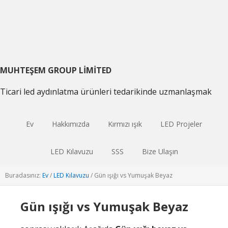
Birincil
Ana
Birincil
gezintiye
içeriğe
kenar
geç
atla
çubuğu
geç
MUHTEŞEM GROUP LIMITED
Ticari led aydınlatma ürünleri tedarikinde uzmanlaşmak
Ev
Hakkımızda
Kırmızı ışık
LED Projeler
LED Kılavuzu
SSS
Bize Ulaşın
Buradasınız:
Ev
/
LED Kılavuzu
/
Gün ışığı vs Yumuşak Beyaz
Gün ışığı vs Yumuşak Beyaz