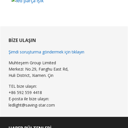
Birincil
Kenar
BIZE ULAŞIN
Çubuğu
Şimdi soruşturma göndermek için tıklayın
Muhteşem Group Limited
Merkezi: No.29, Fanghu East Rd,
Huli District, Xiamen. Çin
TEL bize ulaşın:
+86 592 559 4418
E-posta ile bize ulaşın:
ledlight@saving-star.com