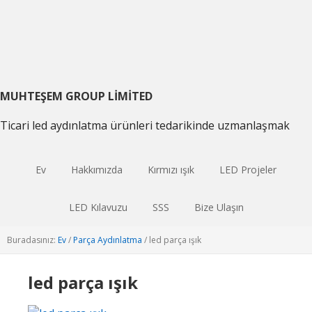
Birincil
Ana
Birincil
gezintiye
içeriğe
kenar
geç
atla
çubuğu
geç
MUHTEŞEM GROUP LIMITED
Ticari led aydınlatma ürünleri tedarikinde uzmanlaşmak
Ev
Hakkımızda
Kırmızı ışık
LED Projeler
LED Kılavuzu
SSS
Bize Ulaşın
Buradasınız:
Ev
/
Parça Aydınlatma
/
led parça ışık
led parça ışık