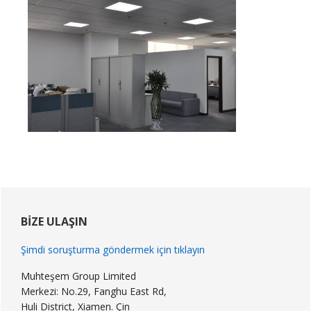
Birincil
Kenar
BIZE ULAŞIN
Çubuğu
Şimdi soruşturma göndermek için tıklayın
Muhteşem Group Limited
Merkezi: No.29, Fanghu East Rd,
Huli District, Xiamen. Çin