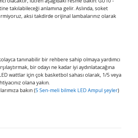
ı olacaktır, lütfen aşağıdaki resme bakın: GU10 -
e takılabileceği anlamına gelir. Aslında, soket
iyoruz, aksi takdirde orijinal lambalarınız olarak
kolayca tanınabilir bir rehbere sahip olmaya yardımcı
rşılaştırmak, bir odayı ne kadar iyi aydınlatacağına
 LED wattlar için çok basketbol sahası olarak, 1/5 veya
htiyacınız olana yakın.
ılarımıza bakın (
5 Sen-meli bilmek LED Ampul şeyler
)