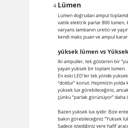
Lümen
Lümen doğrudan ampul toplamda v
vatlık elektrik parlar 800 lümen,
varyans lambanın üretici ve yaşı
kendi maks puan ve ampul karar
yüksek lümen vs Yüksek
İki ampuller, tek gösteren bir “y
yayan yüksek bir toplam lümen.
En eski LED'ler tek yönde yüksek 
“doldur” konut. Hepimizin yolda
yüksek lux görebileceğiniz, anc
çünkü “parlak görünüyor” daha i
Bazen yüksek lux iyidir: Bize en
bakın görebileceğiniz “Yüksek lüks
Sadece istediğiniz yere hafif ara