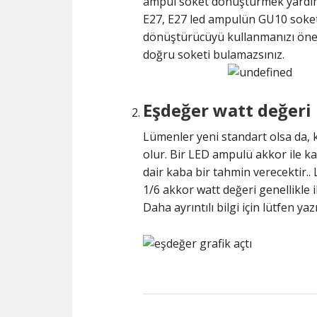
ampul soket dönüştürmek yardımc
E27, E27 led ampulün GU10 soketin
dönüştürücüyü kullanmanızı önerm
doğru soketi bulamazsınız.
Eşdeğer watt değeri
Lümenler yeni standart olsa da, 
olur. Bir LED ampulü akkor ile ka
dair kaba bir tahmin verecektir..
1/6 akkor watt değeri genellikle i
Daha ayrıntılı bilgi için lütfen yaz