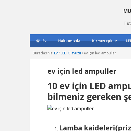
Birincil
Ana
Birincil
gezintiye
içeriğe
kenar
MU
geç
atla
çubuğu
Tic
geç
Ev
Hakkımızda
Kırmızı ışık
LE
Buradasınız:
Ev
/
LED Kılavuzu
/
ev için led ampuller
ev için led ampuller
10 ev için LED amp
bilmeniz gereken ş
Lamba kaideleri(priz