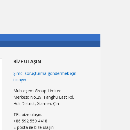
Birincil
Kenar
BIZE ULAŞIN
Çubuğu
Şimdi soruşturma göndermek için
tıklayın
Muhteşem Group Limited
Merkezi: No.29, Fanghu East Rd,
Huli District, Xiamen. Çin
TEL bize ulaşın:
+86 592 559 4418
E-posta ile bize ulaşın: