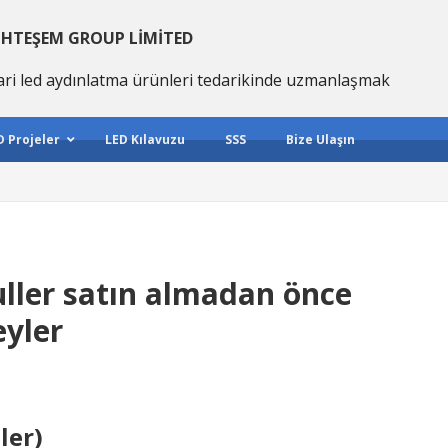
HTEŞEM GROUP LIMITED
ari led aydınlatma ürünleri tedarikinde uzmanlaşmak
D Projeler
LED Kılavuzu
SSS
Bize Ulaşın
uller satın almadan önce
eyler
ler)