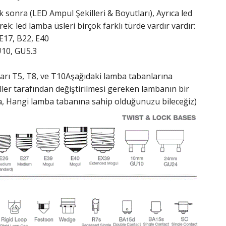
sonra (LED Ampul Şekilleri & Boyutları), Ayrıca led
: led lamba üsleri birçok farklı türde vardır vardır:
 E17, B22, E40
U10, GU5.3
ları T5, T8, ve T10Aşağıdaki lamba tabanlarına
ller tarafından değiştirilmesi gereken lambanın bir
ra, Hangi lamba tabanına sahip olduğunuzu bileceğiz)