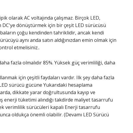
pik olarak AC voltajında ​​çalışmaz. Birçok LED,
en DC'ye dönüştürmek için bir çeşit LED sürücüsü
mbaların çoğu kendinden tahriklidir, ancak kendi
sürücüyü aynı anda satın aldığınızdan emin olmak için
trol etmelisiniz..
 daha fazla olmalıdır 85%. Yüksek güç verimliliği, daha
anmak için çeşitli faydaları vardır. Ilk şey daha fazla
, (LED sürücü gücüne Yukarıdaki hesaplama
arda, dikkate yarar doğrultusunda kayıp ve
ş enerji tüketimi alındığı takdirde maliyet tasarrufu
k verimlilik sürücüleri kapalı Enerji tasarrufu
unca oldukça önemli olabilir. (Devamı LED Sürücü