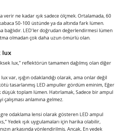
erir ne kadar ışık sadece ölçmek. Ortalamada, 60
 kabaca 50-100 üstünde ya da altında fark lümen.
na bağlıdır. LED'ler doğrudan değerlendirmesi lümen
tma olmadan çok daha uzun ömürlü olan.
 lux
üksek lux,” reflektörün tamamen dağılmış olan diğer
lux var, ışığın odaklandığı olarak, ama onlar değil
 kötü tasarlanmış LED ampuller gördüm eminim, Eğer
ak düşük toplam lümen. Hatırlamak, Sadece bir ampul
yi çalışması anlamına gelmez.
tegre odaklama lensi olarak gösteren LED ampul
,” Yedek ışık uygulamaları için harika olabilir,
cınızın arkasında yönlendirilmiş. Ancak, En yedek