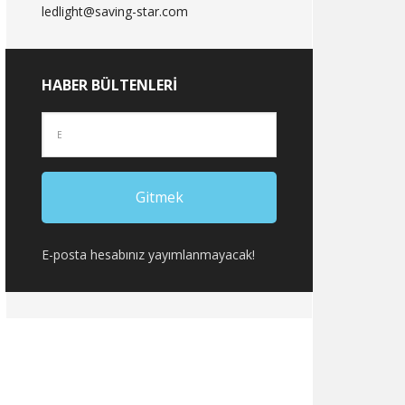
ledlight@saving-star.com
HABER BÜLTENLERI
E-posta hesabınız yayımlanmayacak!