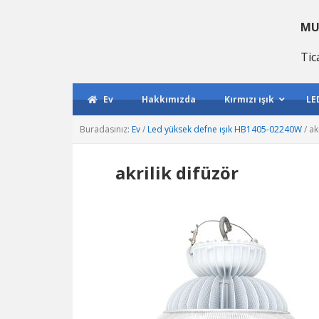
Birincil
Ana
Birincil
gezintiye
içeriğe
kenar
MU
geç
atla
çubuğu
Tic
geç
Ev
Hakkımızda
Kırmızı ışık
LE
Buradasınız:
Ev
/
Led yüksek defne ışık HB1405-02240W
/
akr
akrilik difüzör