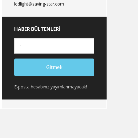
ledlight@saving-star.com
HABER BÜLTENLERI
E-posta hesabınız yayımlanmayacak!