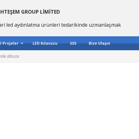
HTEŞEM GROUP LIMITED
ari led aydınlatma ürünleri tedarikinde uzmanlaşmak
D Projeler
LED Kılavuzu
SSS
Bize Ulaşın
ilik difüzör