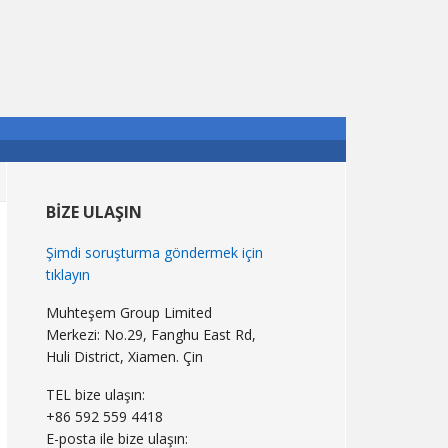
Birincil
Kenar
BIZE ULAŞIN
Çubuğu
Şimdi soruşturma göndermek için
tıklayın
Muhteşem Group Limited
Merkezi: No.29, Fanghu East Rd,
Huli District, Xiamen. Çin
TEL bize ulaşın:
+86 592 559 4418
E-posta ile bize ulaşın: