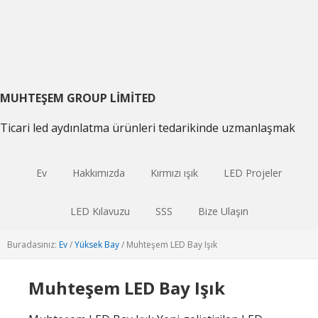
Birincil
Ana
gezintiye
içeriğe
geç
atla
MUHTEŞEM GROUP LIMITED
Ticari led aydınlatma ürünleri tedarikinde uzmanlaşmak
Ev
Hakkımızda
Kırmızı ışık
LED Projeler
LED Kılavuzu
SSS
Bize Ulaşın
Buradasınız:
Ev
/
Yüksek Bay
/
Muhteşem LED Bay Işık
Muhteşem LED Bay Işık