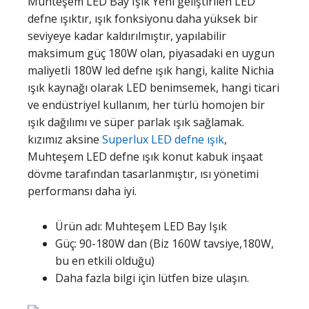
Muhteşem LED Bay Işık Yeni geliştirilen LED
defne ışıktır, ışık fonksiyonu daha yüksek bir
seviyeye kadar kaldırılmıştır, yapılabilir
maksimum güç 180W olan, piyasadaki en uygun
maliyetli 180W led defne ışık hangi, kalite Nichia
ışık kaynağı olarak LED benimsemek, hangi ticari
ve endüstriyel kullanım, her türlü homojen bir
ışık dağılımı ve süper parlak ışık sağlamak.
kızımız aksine
Superlux LED defne ışık
,
Muhteşem LED defne ışık konut kabuk inşaat
dövme tarafından tasarlanmıştır, ısı yönetimi
performansı daha iyi.
Ürün adı: Muhteşem LED Bay Işık
Güç: 90-180W dan (Biz 160W tavsiye,180W,
bu en etkili olduğu)
Daha fazla bilgi için lütfen bize ulaşın.