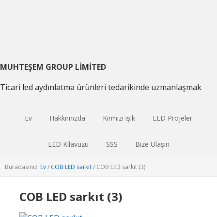
Birincil
Ana
Birincil
gezintiye
içeriğe
kenar
geç
atla
çubuğu
geç
MUHTEŞEM GROUP LIMITED
Ticari led aydınlatma ürünleri tedarikinde uzmanlaşmak
Ev
Hakkımızda
Kırmızı ışık
LED Projeler
LED Kılavuzu
SSS
Bize Ulaşın
Buradasınız:
Ev
/
COB LED sarkıt
/
COB LED sarkıt (3)
COB LED sarkıt (3)