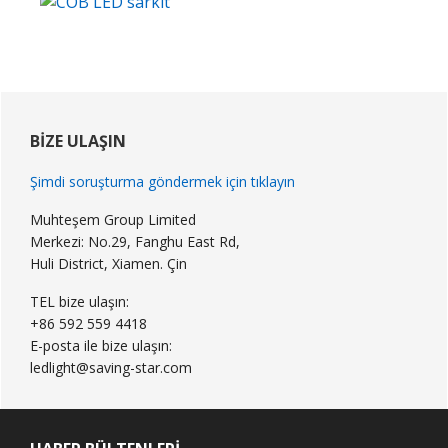
Birincil
Kenar
BIZE ULAŞIN
Çubuğu
Şimdi soruşturma göndermek için tıklayın
Muhteşem Group Limited
Merkezi: No.29, Fanghu East Rd,
Huli District, Xiamen. Çin
TEL bize ulaşın:
+86 592 559 4418
E-posta ile bize ulaşın:
ledlight@saving-star.com