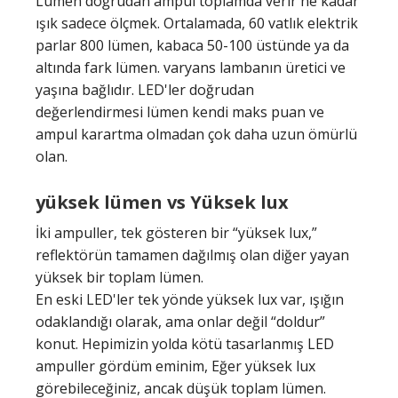
Lümen doğrudan ampul toplamda verir ne kadar
ışık sadece ölçmek. Ortalamada, 60 vatlık elektrik
parlar 800 lümen, kabaca 50-100 üstünde ya da
altında fark lümen. varyans lambanın üretici ve
yaşına bağlıdır. LED'ler doğrudan
değerlendirmesi lümen kendi maks puan ve
ampul karartma olmadan çok daha uzun ömürlü
olan.
yüksek lümen vs Yüksek lux
İki ampuller, tek gösteren bir “yüksek lux,”
reflektörün tamamen dağılmış olan diğer yayan
yüksek bir toplam lümen.
En eski LED'ler tek yönde yüksek lux var, ışığın
odaklandığı olarak, ama onlar değil “doldur”
konut. Hepimizin yolda kötü tasarlanmış LED
ampuller gördüm eminim, Eğer yüksek lux
görebileceğiniz, ancak düşük toplam lümen.