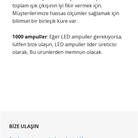
toplam ışık çıkışının iyi fikir vermek için.
Müşterilerimize hassas ölçümler sağlamak için
bilimsel bir birleşik küre var.
1000 ampuller
: Eğer LED ampuller gerekiyorsa,
lütfen bize ulaşın, LED ampuller lider üreticisi
olarak, Bu ürünlerden memnun olacak.
Birincil
Kenar
BIZE ULAŞIN
Çubuğu