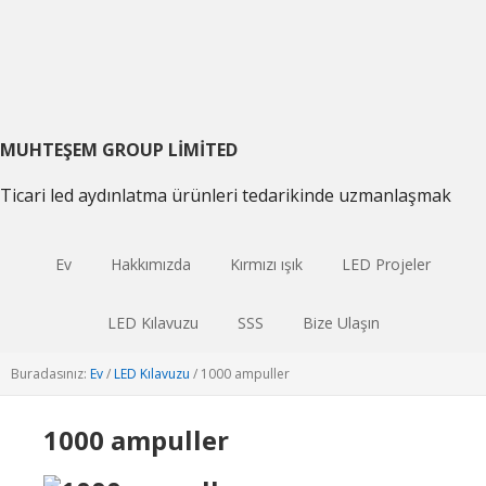
Birincil
Ana
Birincil
gezintiye
içeriğe
kenar
geç
atla
çubuğu
geç
MUHTEŞEM GROUP LIMITED
Ticari led aydınlatma ürünleri tedarikinde uzmanlaşmak
Ev
Hakkımızda
Kırmızı ışık
LED Projeler
LED Kılavuzu
SSS
Bize Ulaşın
Buradasınız:
Ev
/
LED Kılavuzu
/
1000 ampuller
1000 ampuller