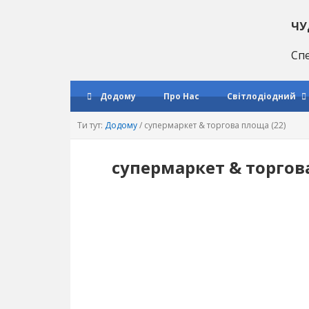
Перейти
Перейти
Перейти
до
до
до
ЧУ
основної
основного
основної
Спе
навігації
матеріалу
врізки
Додому
Про Нас
Світлодіодний
Ти тут:
Додому
/
супермаркет & торгова площа (22)
супермаркет & торгов