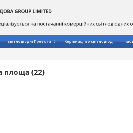
ДОВА GROUP LIMITED
ціалізується на постачанні комерційних світлодіодних
світлодіодні Проекти
Керівництво світлодіод
час
а площа (22)