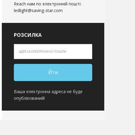
Reach нам по електронній пошті:
ledlight@saving-star.com
РОЗСИЛКА
Ваша електронна адреса не буде
опублікований!