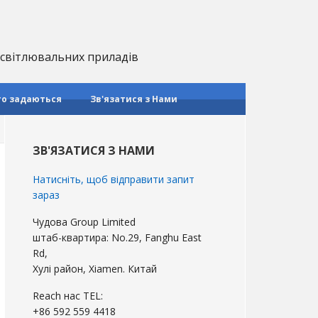
 освітлювальних приладів
то задаються
Зв'язатися з Нами
Первинна
бічна
ЗВ'ЯЗАТИСЯ З НАМИ
панель
Натисніть, щоб відправити запит
зараз
Чудова Group Limited
штаб-квартира: No.29, Fanghu East
Rd,
Хулі район, Xiamen. Китай
Reach нас TEL:
+86 592 559 4418