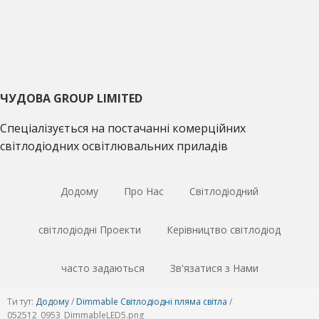
Перейти
Перейти
Перейти
до
до
до
основної
основного
основної
навігації
матеріалу
врізки
ЧУДОВА GROUP LIMITED
Спеціалізується на постачанні комерційних
світлодіодних освітлювальних приладів
Додому
Про Нас
Світлодіодний
світлодіодні Проекти
Керівництво світлодіод
часто задаються
Зв'язатися з Нами
Ти тут:
Додому
/
Dimmable Світлодіодні пляма світла
/
052512
_0953_DimmableLED5.png