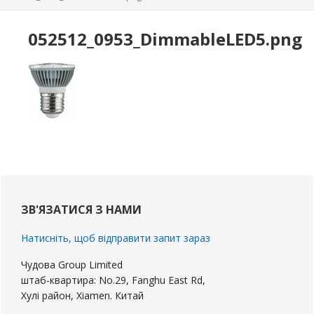
052512
_0953_DimmableLED5.png
Первинна
бічна
ЗВ'ЯЗАТИСЯ З НАМИ
панель
Натисніть, щоб відправити запит зараз
Чудова Group Limited
штаб-квартира: No.29, Fanghu East Rd,
Хулі район, Xiamen. Китай