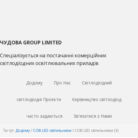
Перейти
Перейти
Перейти
до
до
до
основної
основного
основної
навігації
матеріалу
врізки
ЧУДОВА GROUP LIMITED
Спеціалізується на постачанні комерційних
світлодіодних освітлювальних приладів
Додому
Про Нас
Світлодіодний
світлодіодні Проекти
Керівництво світлодіод
часто задаються
Зв'язатися з Нами
Ти тут:
Додому
/
COB LED світильники
/
COB LED світильники (3)