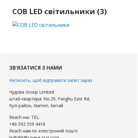
COB LED світильники (3)
Первинна
бічна
ЗВ'ЯЗАТИСЯ З НАМИ
панель
Натисніть, щоб відправити запит зараз
Чудова Group Limited
штаб-квартира: No.29, Fanghu East Rd,
Хулі район, Xiamen. Китай
Reach нас TEL:
+86 592 559 4418
Reach нам по електронній пошті:
ledlight@saving-star.com