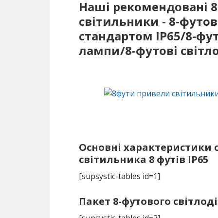
Наші рекомендовані 8
світильники - 8-футові
стандартом IP65/8-фут
лампи/8-футові світл
Основні характеристики с
світильника 8 футів IP65
[supsystic-tables id=1]
Пакет 8-футового світлод