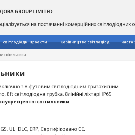
ДОВА GROUP LIMITED
ціалізується на постачанні комерційних світлодіодних
світлодіодні Проекти
Керівництво світлодіод
часто
и світильники
льники
ключно з 8-футовим світлодіодним тризахисним
о, 8ft світлодіодна трубка, 8лінійні ліхтарі IP65
 флуоресцентні світильники
.
S, UL, DLC, ERP, Сертифіковано CE.