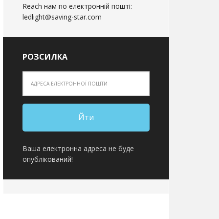
Reach нам по електронній пошті:
ledlight@saving-star.com
РОЗСИЛКА
Ваша електронна адреса не буде
опублікований!