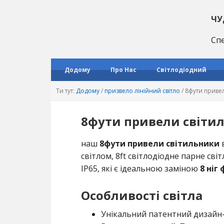
Перейти
Перейти
Перейти
до
до
до
ЧУ
основної
основного
основної
Спе
навігації
матеріалу
врізки
Додому
Про Нас
Світлодіодний
Ти тут:
Додому
/
призвело лінійний світло
/
8фути привел
8фути привели світи
наш
8фути привели світильники
в
світлом, 8ft світлодіодне парне світл
IP65, які є ідеальною заміною
8 ніг
Особливості світла
Унікальний патентний дизайн-G