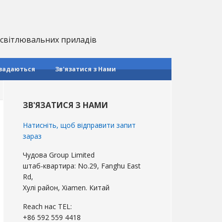
 освітлювальних приладів
 задаються
Зв'язатися з Нами
Первинна
бічна
ЗВ'ЯЗАТИСЯ З НАМИ
панель
Натисніть, щоб відправити запит
зараз
Чудова Group Limited
штаб-квартира: No.29, Fanghu East
Rd,
Хулі район, Xiamen. Китай
Reach нас TEL:
+86 592 559 4418