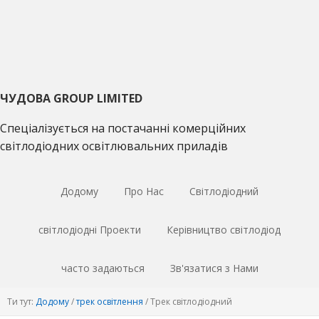
Перейти
Перейти
Перейти
до
до
до
основної
основного
основної
навігації
матеріалу
врізки
ЧУДОВА GROUP LIMITED
Спеціалізується на постачанні комерційних
світлодіодних освітлювальних приладів
Додому
Про Нас
Світлодіодний
світлодіодні Проекти
Керівництво світлодіод
часто задаються
Зв'язатися з Нами
Ти тут:
Додому
/
трек освітлення
/
Трек світлодіодний