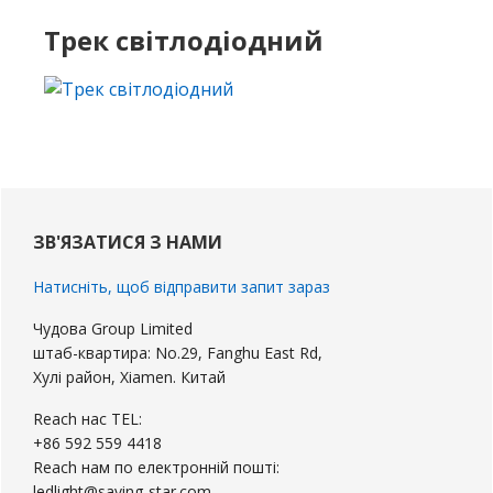
Трек світлодіодний
Первинна
бічна
ЗВ'ЯЗАТИСЯ З НАМИ
панель
Натисніть, щоб відправити запит зараз
Чудова Group Limited
штаб-квартира: No.29, Fanghu East Rd,
Хулі район, Xiamen. Китай
Reach нас TEL:
+86 592 559 4418
Reach нам по електронній пошті:
ledlight@saving-star.com