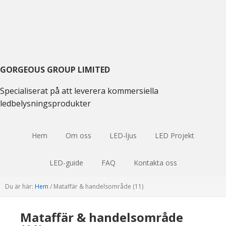
Gå
Hoppa
Hoppa
till
till
till
huvudmenyn
huvudinnehåll
huvudsidofältet
GORGEOUS GROUP LIMITED
Specialiserat på att leverera kommersiella
ledbelysningsprodukter
Hem
Om oss
LED-ljus
LED Projekt
LED-guide
FAQ
Kontakta oss
Du är här:
Hem
/
Mataffär & handelsområde (11)
Mataffär & handelsområde