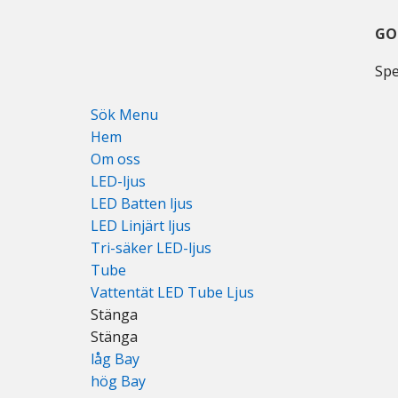
Gå
Hoppa
Hoppa
till
till
till
GO
huvudmenyn
huvudinnehåll
huvudsidofältet
Spe
Sök Menu
Hem
Om oss
LED-ljus
LED Batten ljus
LED Linjärt ljus
Tri-säker LED-ljus
Tube
Vattentät LED Tube Ljus
Stänga
Stänga
låg Bay
hög Bay