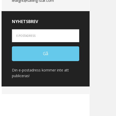
ledlight@saving-star.com
NYHETSBREV
Din e-postadress kommer inte att
publiceras!