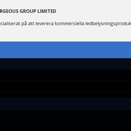
RGEOUS GROUP LIMITED
cialiserat på att leverera kommersiella ledbelysningsprodu