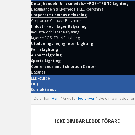
Detaljhandeln & livsmedels~~POS=TRUNC Lighting
Detaljhandeln & Livsmedels LED-belysning
Corporate Campus Belysning
Corporate Campus Belysning
Industri- och lager Belysning
Industri- och lager Belysning
lager~~POS=TRUNC Lighting
Utbildningsmöjligheter Lighting
Farm Lighting
Airport Lighting
Sports Lighting
Conference and Exhibition Center
Stänga
LED-guide
FAQ
Kontakta oss
Du är här:
Hem
/
Arkiv för
led driver
/
Icke dimbar ledde för
ICKE DIMBAR LEDDE FÖRARE