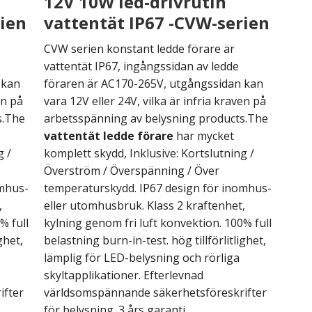
12V 10W led-drivrutin
rien
vattentät IP67 -CVW-serien
CVW serien konstant ledde förare är
vattentät IP67, ingångssidan av ledde
 kan
föraren är AC170-265V, utgångssidan kan
en på
vara 12V eller 24V, vilka är infria kraven på
s.The
arbetsspänning av belysning products.The
vattentät ledde förare
har mycket
g /
komplett skydd, Inklusive: Kortslutning /
Överström / Överspänning / Över
omhus-
temperaturskydd. IP67 design för inomhus-
,
eller utomhusbruk. Klass 2 kraftenhet,
% full
kylning genom fri luft konvektion. 100% full
ghet,
belastning burn-in-test. hög tillförlitlighet,
lämplig för LED-belysning och rörliga
skyltapplikationer. Efterlevnad
ifter
världsomspännande säkerhetsföreskrifter
för belysning. 3 års garanti.