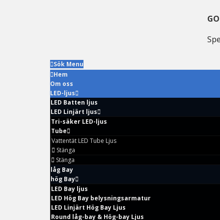
Gå
Hoppa
Hoppa
till
till
till
GO
huvudmenyn
huvudinnehåll
huvudsidofältet
Spe
Sök Menu
Hem
Om oss
LED-ljus
LED Batten ljus
LED Linjärt ljus
Tri-säker LED-ljus
Tube
Vattentät LED Tube Ljus
Stänga
Stänga
låg Bay
hög Bay
LED Bay ljus
LED Hög Bay belysningsarmatur
LED Linjärt Hög Bay Ljus
Round låg-bay & Hög-bay Ljus