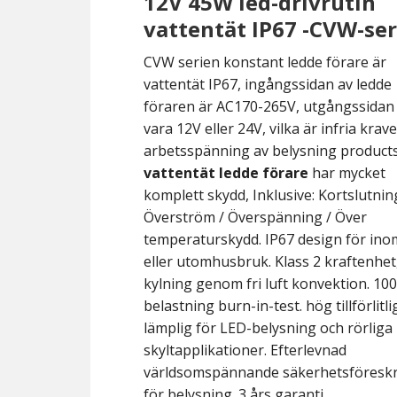
12V 45W led-drivrutin
vattentät IP67 -CVW-se
CVW serien konstant ledde förare är
vattentät IP67, ingångssidan av ledde
föraren är AC170-265V, utgångssidan
vara 12V eller 24V, vilka är infria krav
arbetsspänning av belysning product
vattentät ledde förare
har mycket
komplett skydd, Inklusive: Kortslutnin
Överström / Överspänning / Över
temperaturskydd. IP67 design för in
eller utomhusbruk. Klass 2 kraftenhet
kylning genom fri luft konvektion. 100
belastning burn-in-test. hög tillförlitli
lämplig för LED-belysning och rörliga
skyltapplikationer. Efterlevnad
världsomspännande säkerhetsföreskr
för belysning. 3 års garanti.