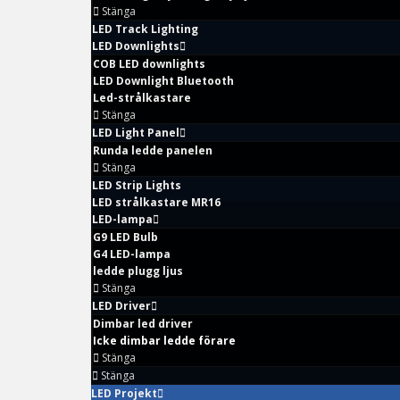
Stänga
LED Track Lighting
LED Downlights
COB LED downlights
LED Downlight Bluetooth
Led-strålkastare
Stänga
LED Light Panel
Runda ledde panelen
Stänga
LED Strip Lights
LED strålkastare MR16
LED-lampa
G9 LED Bulb
G4 LED-lampa
ledde plugg ljus
Stänga
LED Driver
Dimbar led driver
Icke dimbar ledde förare
Stänga
Stänga
LED Projekt