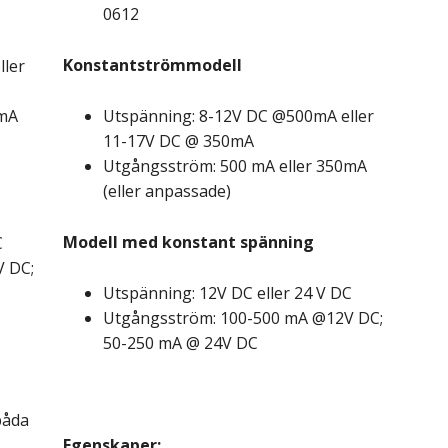
0612
Konstantströmmodell
ller
0mA
Utspänning: 8-12V DC @500mA eller
11-17V DC @ 350mA
Utgångsström: 500 mA eller 350mA
(eller anpassade)
Modell med konstant spänning
C
V DC;
Utspänning: 12V DC eller 24 V DC
Utgångsström: 100-500 mA @12V DC;
50-250 mA @ 24V DC
båda
Egenskaper: