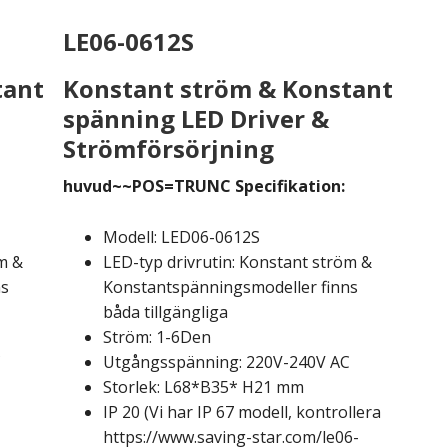
LE06-0612S
tant
Konstant ström & Konstant
spänning LED Driver &
Strömförsörjning
huvud~~POS=TRUNC Specifikation:
Modell: LED06-0612S
m &
LED-typ drivrutin: Konstant ström &
ns
Konstantspänningsmodeller finns
båda tillgängliga
Ström: 1-6Den
C
Utgångsspänning: 220V-240V AC
Storlek: L68*B35* H21 mm
IP 20 (Vi har IP 67 modell, kontrollera
https://www.saving-star.com/le06-