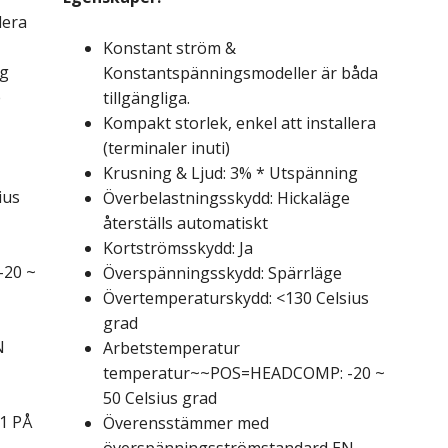
lera
Konstant ström &
ng
Konstantspänningsmodeller är båda
e
tillgängliga.
Kompakt storlek, enkel att installera
(terminaler inuti)
Krusning & Ljud: 3% * Utspänning
ius
Överbelastningsskydd: Hickaläge
återställs automatiskt
Kortströmsskydd: Ja
20 ~
Överspänningsskydd: Spärrläge
Övertemperaturskydd: <130 Celsius
grad
N
Arbetstemperatur
temperatur~~POS=HEADCOMP: -20 ~
50 Celsius grad
-1 PÅ
Överensstämmer med