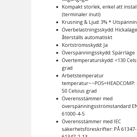
Kompakt storlek, enkel att instal
(terminaler inuti)
Krusning & Ljud: 3% * Utspänni
Överbelastningsskydd: Hickaläg
återställs automatiskt
Kortströmsskydd: Ja
Överspänningsskydd: Spärrläge
Övertemperaturskydd: <130 Cels
grad
Arbetstemperatur
temperatur~~POS=HEADCOMP: -
50 Celsius grad
Överensstämmer med
överspänningsströmstandard E
61000-4-5
Överensstämmer med IEC
säkerhetsföreskrifter: PÅ 61347
61347-2-13