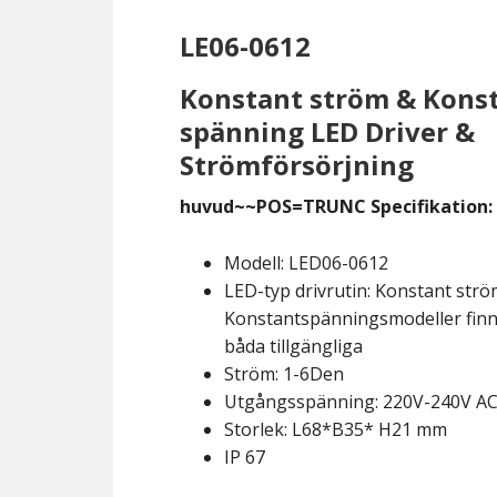
LE06-0612
Konstant ström & Kons
spänning LED Driver &
Strömförsörjning
huvud~~POS=TRUNC Specifikation:
Modell: LED06-0612
LED-typ drivrutin: Konstant strö
Konstantspänningsmodeller fin
båda tillgängliga
Ström: 1-6Den
Utgångsspänning: 220V-240V A
Storlek: L68*B35* H21 mm
IP 67