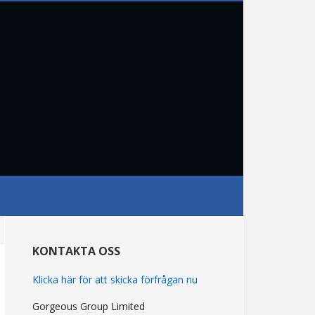
primär
Sidebar
KONTAKTA OSS
Klicka här för att skicka förfrågan nu
Gorgeous Group Limited