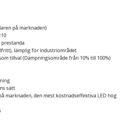
edaren på marknaden)
<10
g prestanda
fritt), lämplig för industriområdet
 som tillval (Dämpningsområde från 10% till 100%)
tning
ns sätt
 på marknaden, den mest kostnadseffektiva LED hög
5