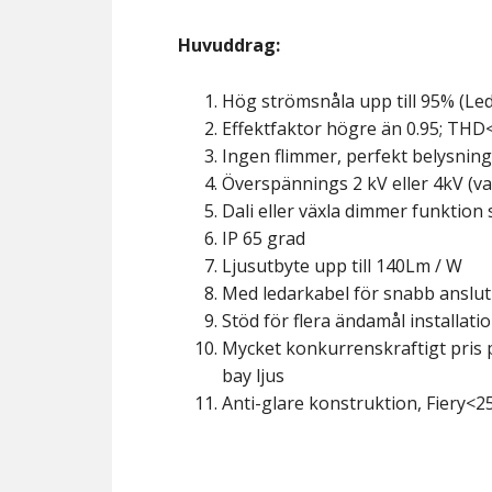
Huvuddrag:
Hög strömsnåla upp till 95% (L
Effektfaktor högre än 0.95; THD
Ingen flimmer, perfekt belysnin
Överspännings 2 kV eller 4kV (val
Dali eller växla dimmer funktion
IP 65 grad
Ljusutbyte upp till 140Lm / W
Med ledarkabel för snabb anslu
Stöd för flera ändamål installatio
Mycket konkurrenskraftigt pris
bay ljus
Anti-glare konstruktion, Fiery<2