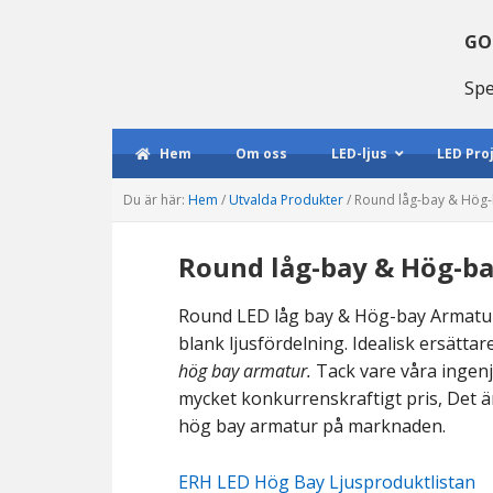
Gå
Hoppa
Hoppa
till
till
till
GO
huvudmenyn
huvudinnehåll
huvudsidofältet
Spe
Hem
Om oss
LED-ljus
LED Pro
Du är här:
Hem
/
Utvalda Produkter
/
Round låg-bay & Hög-
Round låg-bay & Hög-ba
Round LED låg bay & Hög-bay Armatur E
blank ljusfördelning. Idealisk ersätta
hög bay armatur.
Tack vare våra ingenj
mycket konkurrenskraftigt pris, Det ä
hög bay armatur på marknaden.
ERH LED Hög Bay Ljusproduktlistan