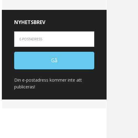
NYHETSBREV
Din e-postadress kommer inte att
publiceras!