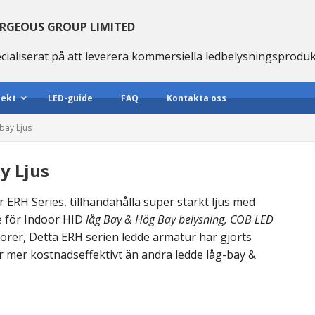
RGEOUS GROUP LIMITED
cialiserat på att leverera kommersiella ledbelysningsprodu
jekt
LED-guide
FAQ
Kontakta oss
bay Ljus
y Ljus
RH Series, tillhandahålla super starkt ljus med
re för Indoor HID
låg Bay & Hög Bay belysning, COB LED
örer, Detta ERH serien ledde armatur har gjorts
r mer kostnadseffektivt än andra ledde låg-bay &