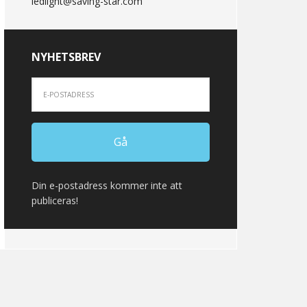
ledlight@saving-star.com
NYHETSBREV
Din e-postadress kommer inte att
publiceras!