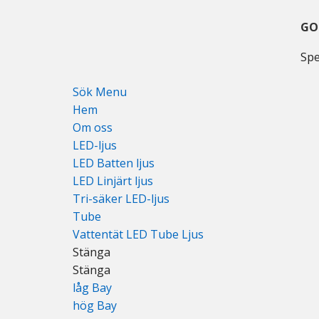
Gå
Hoppa
Hoppa
till
till
till
GO
huvudmenyn
huvudinnehåll
huvudsidofältet
Spe
Sök Menu
Hem
Om oss
LED-ljus
LED Batten ljus
LED Linjärt ljus
Tri-säker LED-ljus
Tube
Vattentät LED Tube Ljus
Stänga
Stänga
låg Bay
hög Bay