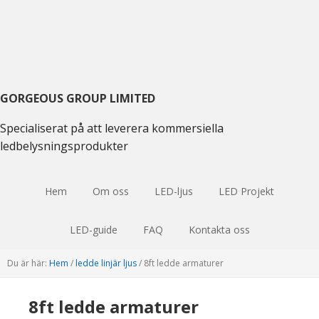
Gå
Hoppa
Hoppa
till
till
till
huvudmenyn
huvudinnehåll
huvudsidofältet
GORGEOUS GROUP LIMITED
Specialiserat på att leverera kommersiella
ledbelysningsprodukter
Hem
Om oss
LED-ljus
LED Projekt
LED-guide
FAQ
Kontakta oss
Du är här:
Hem
/
ledde linjär ljus
/
8ft ledde armaturer
8ft ledde armaturer