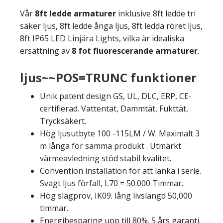
Vår
8ft ledde armaturer
inklusive 8ft ledde tri
säker ljus, 8ft ledde ånga ljus, 8ft ledda röret ljus,
8ft IP65 LED Linjära Lights, vilka är idealiska
ersättning av
8 fot fluorescerande armaturer
.
ljus~~POS=TRUNC funktioner
Unik patent design GS, UL, DLC, ERP, CE-
certifierad. Vattentät, Dammtät, Fukttät,
Trycksäkert.
Hög ljusutbyte 100 -115LM / W. Maximalt 3
m långa för samma produkt . Utmärkt
värmeavledning stöd stabil kvalitet.
Convention installation för att länka i serie.
Svagt ljus förfall, L70 = 50.000 Timmar.
Hög slagprov, IK09. lång livslängd 50,000
timmar.
Energibesparing upp till 80%. 5 års garanti.