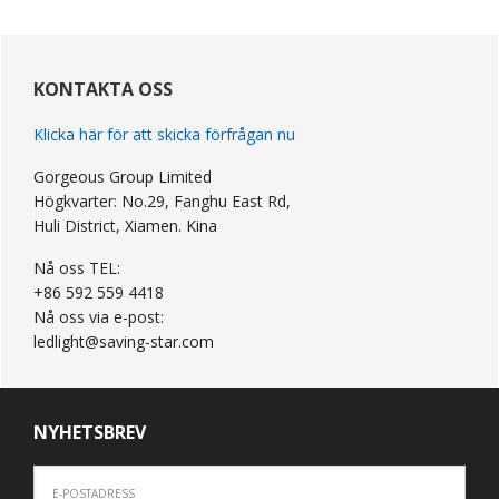
primär
Sidebar
KONTAKTA OSS
Klicka här för att skicka förfrågan nu
Gorgeous Group Limited
Högkvarter: No.29, Fanghu East Rd,
Huli District, Xiamen. Kina
Nå oss TEL:
+86 592 559 4418
Nå oss via e-post:
ledlight@saving-star.com
NYHETSBREV