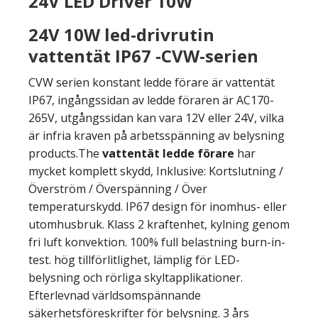
24V LED Driver 10W
24V 10W led-drivrutin
vattentät IP67 -CVW-serien
CVW serien konstant ledde förare är vattentät
IP67, ingångssidan av ledde föraren är AC170-
265V, utgångssidan kan vara 12V eller 24V, vilka
är infria kraven på arbetsspänning av belysning
products.The
vattentät ledde förare
har
mycket komplett skydd, Inklusive: Kortslutning /
Överström / Överspänning / Över
temperaturskydd. IP67 design för inomhus- eller
utomhusbruk. Klass 2 kraftenhet, kylning genom
fri luft konvektion. 100% full belastning burn-in-
test. hög tillförlitlighet, lämplig för LED-
belysning och rörliga skyltapplikationer.
Efterlevnad världsomspännande
säkerhetsföreskrifter för belysning. 3 års