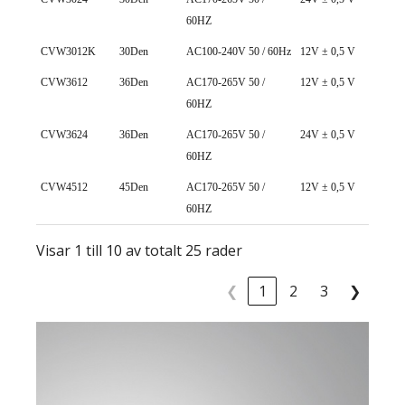
60HZ
CVW3012K
30Den
AC100-240V 50 / 60Hz
12V ± 0,5 V
CVW3612
36Den
AC170-265V 50 /
12V ± 0,5 V
60HZ
CVW3624
36Den
AC170-265V 50 /
24V ± 0,5 V
60HZ
CVW4512
45Den
AC170-265V 50 /
12V ± 0,5 V
60HZ
Visar 1 till 10 av totalt 25 rader
❮
1
2
3
❯