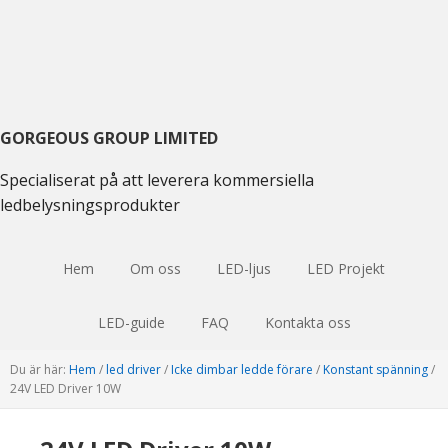
Gå
Hoppa
Hoppa
till
till
till
huvudmenyn
huvudinnehåll
huvudsidofältet
GORGEOUS GROUP LIMITED
Specialiserat på att leverera kommersiella
ledbelysningsprodukter
Hem
Om oss
LED-ljus
LED Projekt
LED-guide
FAQ
Kontakta oss
Du är här:
Hem
/
led driver
/
Icke dimbar ledde förare
/
Konstant spänning
/
24V LED Driver 10W