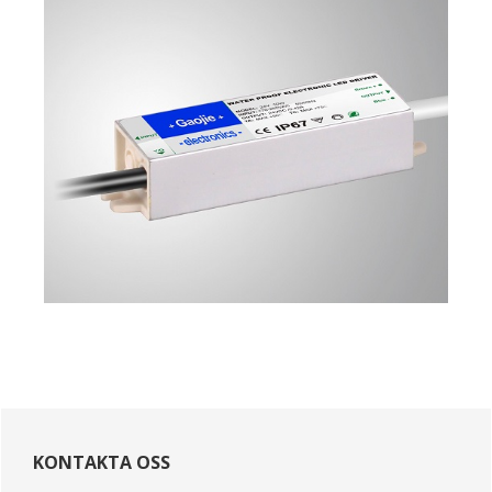
primär
Sidebar
KONTAKTA OSS