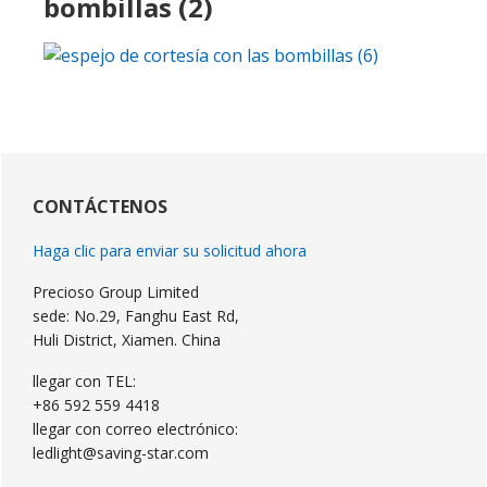
bombillas (2)
Barra
lateral
CONTÁCTENOS
primaria
Haga clic para enviar su solicitud ahora
Precioso Group Limited
sede: No.29, Fanghu East Rd,
Huli District, Xiamen. China
llegar con TEL:
+86 592 559 4418
llegar con correo electrónico:
ledlight@saving-star.com