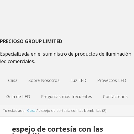
Saltar
Saltar
Saltar
a
al
a
la
contenido
la
navegación
principal
barra
principal
lateral
primaria
PRECIOSO GROUP LIMITED
Especializada en el suministro de productos de iluminación
led comerciales.
Casa
Sobre Nosotros
Luz LED
Proyectos LED
Guía de LED
Preguntas más frecuentes
Contáctenos
Tú estás aquí:
Casa
/
espejo de cortesía con las bombillas (2)
espejo de cortesía con las