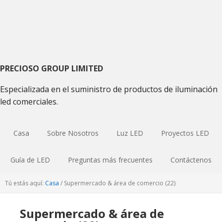
Saltar
Saltar
Saltar
a
al
a
la
contenido
la
navegación
principal
barra
principal
lateral
primaria
PRECIOSO GROUP LIMITED
Especializada en el suministro de productos de iluminación
led comerciales.
Casa
Sobre Nosotros
Luz LED
Proyectos LED
Guía de LED
Preguntas más frecuentes
Contáctenos
Tú estás aquí:
Casa
/
Supermercado & área de comercio (22)
Supermercado & área de