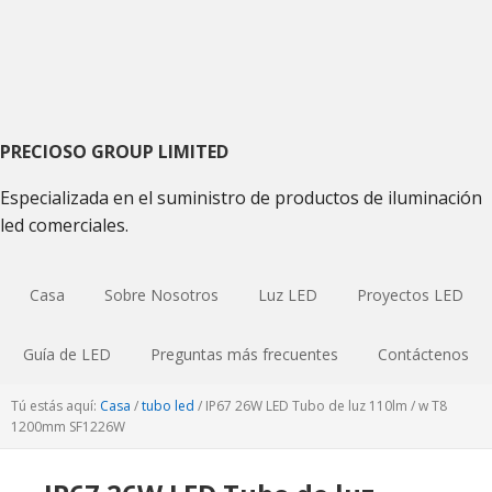
Saltar
Saltar
Saltar
a
al
a
la
contenido
la
navegación
principal
barra
principal
lateral
primaria
PRECIOSO GROUP LIMITED
Especializada en el suministro de productos de iluminación
led comerciales.
Casa
Sobre Nosotros
Luz LED
Proyectos LED
Guía de LED
Preguntas más frecuentes
Contáctenos
Tú estás aquí:
Casa
/
tubo led
/
IP67 26W LED Tubo de luz 110lm / w T8
1200mm SF1226W