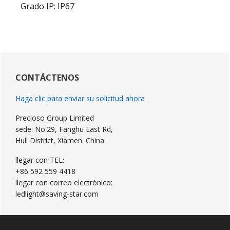
Grado IP: IP67
Barra
lateral
CONTÁCTENOS
primaria
Haga clic para enviar su solicitud ahora
Precioso Group Limited
sede: No.29, Fanghu East Rd,
Huli District, Xiamen. China
llegar con TEL:
+86 592 559 4418
llegar con correo electrónico:
ledlight@saving-star.com