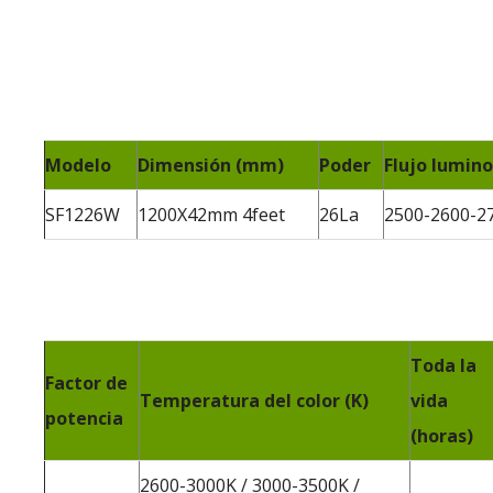
Modelo
Dimensión (mm)
Poder
Flujo lumino
SF1226W
1200X42mm 4feet
26La
2500-2600-2
Toda la
Factor de
Temperatura del color (K)
vida
potencia
(horas)
2600-3000K / 3000-3500K /