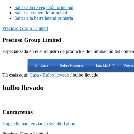
Saltar a la navegación principal
Saltar al contenido principal
Saltar a la barra lateral primaria
Precioso Group Limited
Precioso Group Limited
Especializada en el suministro de productos de iluminación led comerc
Casa
Sobre Nosotros
Luz LED
Proye
Tú estás aquí:
Casa
/
Bulbo llevado
/
bulbo llevado
bulbo llevado
Barra
Contáctenos
lateral
Haga clic para enviar su solicitud ahora
primaria
Precioso Group Limited