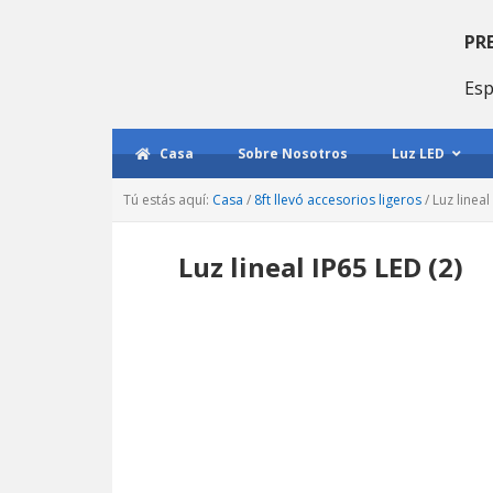
Saltar
Saltar
Saltar
a
al
a
PR
la
contenido
la
Esp
navegación
principal
barra
principal
lateral
primaria
Casa
Sobre Nosotros
Luz LED
Tú estás aquí:
Casa
/
8ft llevó accesorios ligeros
/
Luz lineal
Luz lineal IP65 LED (2)