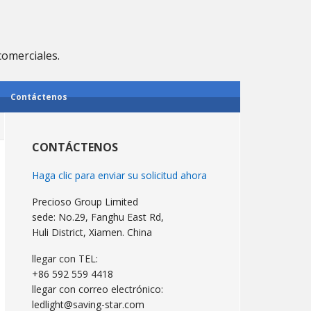
comerciales.
Contáctenos
Barra
lateral
CONTÁCTENOS
primaria
Haga clic para enviar su solicitud ahora
Precioso Group Limited
sede: No.29, Fanghu East Rd,
Huli District, Xiamen. China
llegar con TEL:
+86 592 559 4418
llegar con correo electrónico:
ledlight@saving-star.com