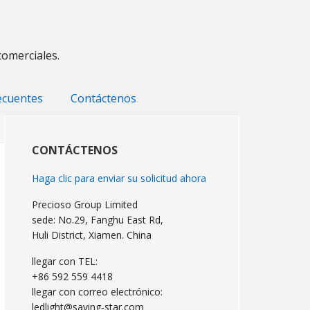
comerciales.
ecuentes
Contáctenos
Barra
lateral
CONTÁCTENOS
primaria
Haga clic para enviar su solicitud ahora
Precioso Group Limited
sede: No.29, Fanghu East Rd,
Huli District, Xiamen. China
llegar con TEL:
+86 592 559 4418
llegar con correo electrónico:
ledlight@saving-star.com