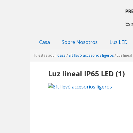
Saltar
Saltar
Saltar
a
al
a
PR
la
contenido
la
Esp
navegación
principal
barra
principal
lateral
primaria
Casa
Sobre Nosotros
Luz LED
Tú estás aquí:
Casa
/
8ft llevó accesorios ligeros
/
Luz lineal
Luz lineal IP65 LED (1)