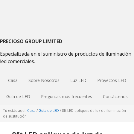
Saltar
Saltar
Saltar
a
al
a
la
contenido
la
navegación
principal
barra
principal
lateral
primaria
PRECIOSO GROUP LIMITED
Especializada en el suministro de productos de iluminación
led comerciales.
Casa
Sobre Nosotros
Luz LED
Proyectos LED
Guía de LED
Preguntas más frecuentes
Contáctenos
Tú estás aquí:
Casa
/
Guía de LED
/
8ft LED apliques de luz de iluminación
de sustitución